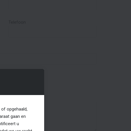
Telefoon
 of opgehaald,
araat gaan en
ificeert u
Omdat we uw recht