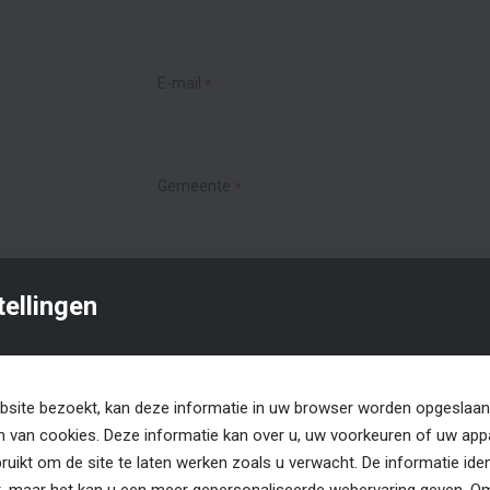
E-mail
Gemeente
Ik wil graag een hoogwerksysteem
00
tellingen
kopen
huren
00
00
Bericht
00
site bezoekt, kan deze informatie in uw browser worden opgeslaan
00
m van cookies. Deze informatie kan over u, uw voorkeuren of uw app
uikt om de site te laten werken zoals u verwacht. De informatie ident
ct, maar het kan u een meer gepersonaliseerde webervaring geven. 